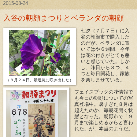
2015-08-24
入谷の朝顔まつりとベランダの朝顔
七夕（７月７日）に入
谷の朝顔市で購入した
のだが、ベランダに置
いてはや６週間、今年
は花の付きがとても悪
いと感じていた。しか
し、昨日から３つ、４
つと毎日開花し、家族
を楽しませている。
（８月２４日、最近急に咲き出した）
フェイスブックの花情報で
も今日の朝顔についての写
真登場中。暑すぎた８月は
超えたのか、毎朝花開く状
態となった。朝顔市で「９
月まで楽しめるからと言わ
れた」が、本当のようだ。