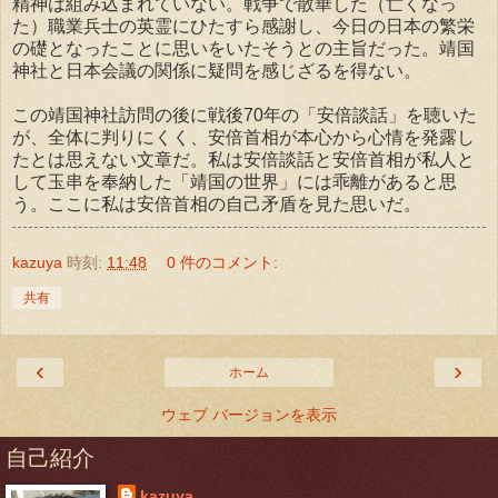
精神は組み込まれていない。戦争で散華した（亡くなっ
た）職業兵士の英霊にひたすら感謝し、今日の日本の繁栄
の礎となったことに思いをいたそうとの主旨だった。靖国
神社と日本会議の関係に疑問を感じざるを得ない。
この靖国神社訪問の後に戦後70年の「安倍談話」を聴いた
が、全体に判りにくく、安倍首相が本心から心情を発露し
たとは思えない文章だ。私は安倍談話と安倍首相が私人と
して玉串を奉納した「靖国の世界」には乖離があると思
う。ここに私は安倍首相の自己矛盾を見た思いだ。
kazuya
時刻:
11:48
0 件のコメント:
共有
‹
›
ホーム
ウェブ バージョンを表示
自己紹介
kazuya