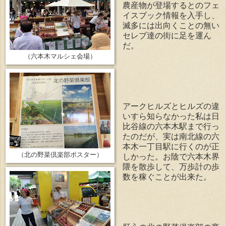
農産物が登場するとのフェ
イスブック情報を入手し、
滅多には出向くことの無い
セレブ達の街に足を運ん
だ。
（六本木マルシェ会場）
アークヒルズとヒルズの違
いすら知らなかった私は日
比谷線の六本木駅まで行っ
たのだが、実は南北線の六
本木一丁目駅に行くのが正
（北の野菜倶楽部ポスター）
しかった。お陰で六本木界
隈を散歩して、万歩計の歩
数を稼ぐことが出来た。