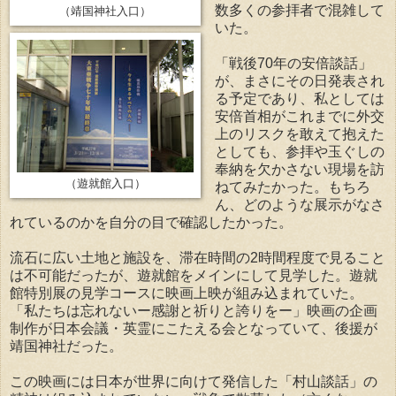
数多くの参拝者で混雑して
（靖国神社入口）
いた。
「戦後70年の安倍談話」
が、まさにその日発表され
る予定であり、私としては
安倍首相がこれまでに外交
上のリスクを敢えて抱えた
としても、参拝や玉ぐしの
奉納を欠かさない現場を訪
（遊就館入口）
ねてみたかった。もちろ
ん、どのような展示がなさ
れているのかを自分の目で確認したかった。
流石に広い土地と施設を、滞在時間の2時間程度で見ること
は不可能だったが、遊就館をメインにして見学した。遊就
館特別展の見学コースに映画上映が組み込まれていた。
「私たちは忘れないー感謝と祈りと誇りをー」映画の企画
制作が日本会議・英霊にこたえる会となっていて、後援が
靖国神社だった。
この映画には日本が世界に向けて発信した「村山談話」の