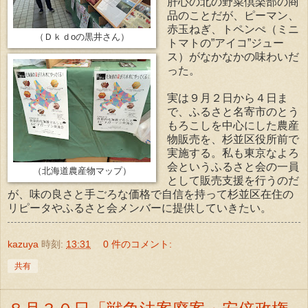
肝心の北の野菜倶楽部の商
品のことだが、ピーマン、
赤玉ねぎ、トペンぺ（ミニ
（Ｄｋｄoの黒井さん）
トマトの”アイコ”ジュー
ス）がなかなかの味わいだ
った。
実は９月２日から４日ま
で、ふるさと名寄市のとう
もろこしを中心にした農産
物販売を、杉並区役所前で
実施する。私も東京なよろ
会というふるさと会の一員
（北海道農産物マップ）
として販売支援を行うのだ
が、味の良さと手ごろな価格で自信を持って杉並区在住の
リピータやふるさと会メンバーに提供していきたい。
kazuya
時刻:
13:31
0 件のコメント:
共有