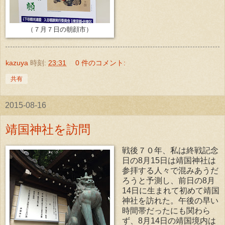
（７月７日の朝顔市）
kazuya
時刻:
23:31
0 件のコメント:
共有
2015-08-16
靖国神社を訪問
戦後７０年、私は終戦記念
日の8月15日は靖国神社は
参拝する人々で混みあうだ
ろうと予測し、前日の8月
14日に生まれて初めて靖国
神社を訪れた。午後の早い
時間帯だったにも関わら
ず、8月14日の靖国境内は