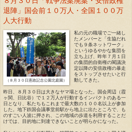
８月３０日「戦争法案廃案・安倍政権
退陣」国会前１０万人・全国１００万
人大行動
私の元の職場でご一緒し
たメンバーと「生協だれ
でも９条ネットワーク」
というゆるやかな集団を
立ち上げ、昨年７月１日
の集団的自衛権の閣議決
定以降の安倍政権の暴走
をストップさせたいと行
動してきた。
（８月３０日憲政記念公園北庭園）
昨日、８月３０日は大きなヤマ場となった。国会周辺（霞
ヶ関、日比谷）で１２万人が行動するインパクトのある一
日となり、私たちもこれまで最大数の１００名以上が参加
した。地下鉄国会議事堂前駅から地上に出たところで、も
のすごい人波に押され、この地域の歩道を利用することだ
けでは、目的地に到達できないことが明らかになった。