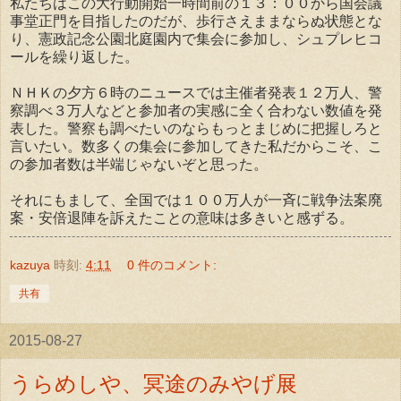
私たちはこの大行動開始一時間前の１３：００から国会議
事堂正門を目指したのだが、歩行さえままならぬ状態とな
り、憲政記念公園北庭園内で集会に参加し、シュプレヒコ
ールを繰り返した。
ＮＨＫの夕方６時のニュースでは主催者発表１２万人、警
察調べ３万人などと参加者の実感に全く合わない数値を発
表した。警察も調べたいのならもっとまじめに把握しろと
言いたい。数多くの集会に参加してきた私だからこそ、こ
の参加者数は半端じゃないぞと思った。
それにもまして、全国では１００万人が一斉に戦争法案廃
案・安倍退陣を訴えたことの意味は多きいと感ずる。
kazuya
時刻:
4:11
0 件のコメント:
共有
2015-08-27
うらめしや、冥途のみやげ展