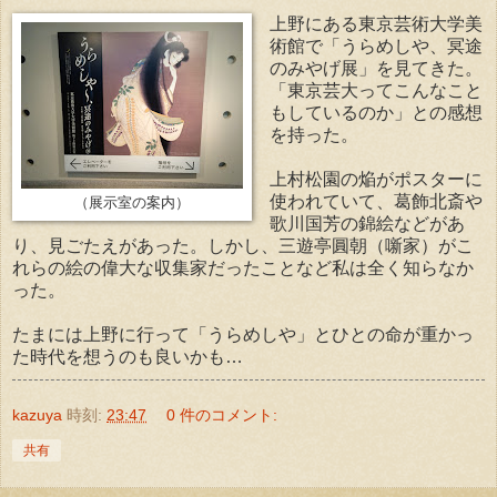
上野にある東京芸術大学美
術館で「うらめしや、冥途
のみやげ展」を見てきた。
「東京芸大ってこんなこと
もしているのか」との感想
を持った。
上村松園の焔がポスターに
使われていて、葛飾北斎や
（展示室の案内）
歌川国芳の錦絵などがあ
り、見ごたえがあった。しかし、三遊亭圓朝（噺家）がこ
れらの絵の偉大な収集家だったことなど私は全く知らなか
った。
たまには上野に行って「うらめしや」とひとの命が重かっ
た時代を想うのも良いかも…
kazuya
時刻:
23:47
0 件のコメント:
共有