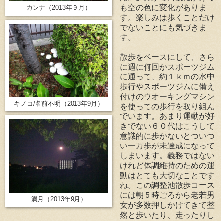
も空の色に変化がありま
カンナ（2013年９月）
す。楽しみは歩くことだけ
でないことにも気づきま
す。
散歩をベースにして、さら
に週に何回かスポーツジム
に通って、約１ｋｍの水中
歩行やスポーツジムに備え
付けのウオーキングマシン
キノコ/名前不明（2013年9月）
を使っての歩行を取り組ん
でいます。あまり運動が好
きでない６０代はこうして
意識的に歩かないとついつ
い一万歩が未達成になって
しまいます。義務ではない
けれど体調維持のための運
動はとても大切なことです
ね。この調整池散歩コース
には朝５時ごろから老若男
満月（2013年9月）
女が多数押しかけてきて整
然と歩いたり、走ったりし