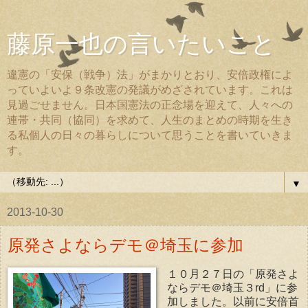
藤原一也の言いたいこと
違憲の「安保（戦争）法」がまかりとおり、安倍政権によ
っていよいよ９条改憲の発議がめざされています。これは
見過ごせません。日本国憲法の正念場を迎えて、人々への
連帯・共同（協同）を求めて、人生のまとめの時期を生き
る私個人の日々の暮らしについて思うことを書いていきま
す。
▼
2013-10-30
原発さよならデモ＠埼玉に参加
１０月２７日の「原発さよ
ならデモ＠埼玉３rd」に参
加しました。以前に安倍首