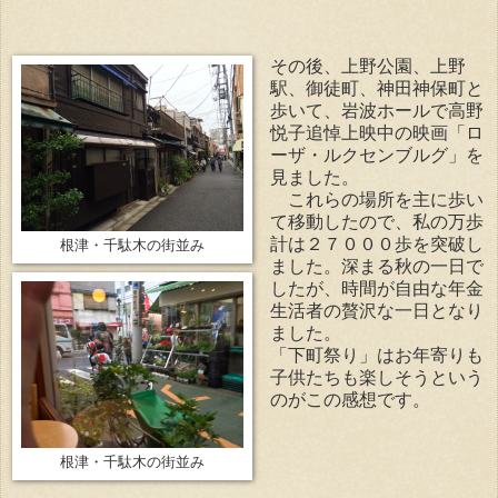
その後、上野公園、上野
駅、御徒町、神田神保町と
歩いて、岩波ホールで高野
悦子追悼上映中の映画「ロ
ーザ・ルクセンブルグ」を
見ました。
これらの場所を主に歩い
て移動したので、私の万歩
計は２７０００歩を突破し
根津・千駄木の街並み
ました。深まる秋の一日で
したが、時間が自由な年金
生活者の贅沢な一日となり
ました。
「下町祭り」はお年寄りも
子供たちも楽しそうという
のがこの感想です。
根津・千駄木の街並み