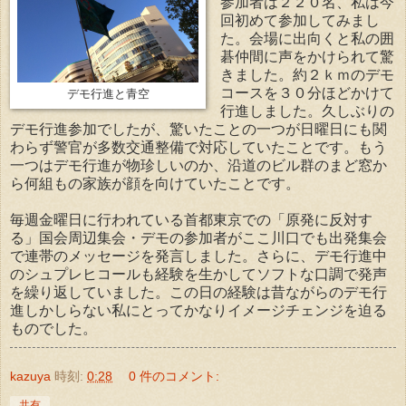
参加者は２２０名、私は今
回初めて参加してみまし
た。会場に出向くと私の囲
碁仲間に声をかけられて驚
きました。約２ｋｍのデモ
コースを３０分ほどかけて
デモ行進と青空
行進しました。久しぶりの
デモ行進参加でしたが、驚いたことの一つが日曜日にも関
わらず警官が多数交通整備で対応していたことです。もう
一つはデモ行進が物珍しいのか、沿道のビル群のまど窓か
ら何組もの家族が顔を向けていたことです。
毎週金曜日に行われている首都東京での「原発に反対す
る」国会周辺集会・デモの参加者がここ川口でも出発集会
で連帯のメッセージを発言しました。さらに、デモ行進中
のシュプレヒコールも経験を生かしてソフトな口調で発声
を繰り返していました。この日の経験は昔ながらのデモ行
進しかしらない私にとってかなりイメージチェンジを迫る
ものでした。
kazuya
時刻:
0:28
0 件のコメント:
共有