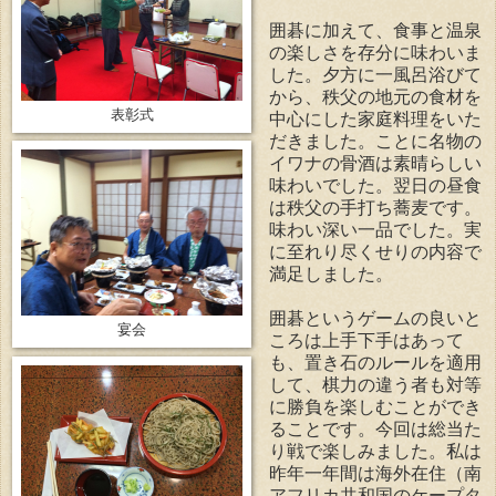
囲碁に加えて、食事と温泉
の楽しさを存分に味わいま
した。夕方に一風呂浴びて
から、秩父の地元の食材を
表彰式
中心にした家庭料理をいた
だきました。ことに名物の
イワナの骨酒は素晴らしい
味わいでした。翌日の昼食
は秩父の手打ち蕎麦です。
味わい深い一品でした。実
に至れり尽くせりの内容で
満足しました。
囲碁というゲームの良いと
宴会
ころは上手下手はあって
も、置き石のルールを適用
して、棋力の違う者も対等
に勝負を楽しむことができ
ることです。今回は総当た
り戦で楽しみました。私は
昨年一年間は海外在住（南
アフリカ共和国のケープタ