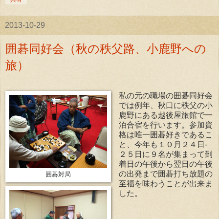
2013-10-29
囲碁同好会（秋の秩父路、小鹿野への
旅）
私の元の職場の囲碁同好会
では例年、秋口に秩父の小
鹿野にある越後屋旅館で一
泊合宿を行います。参加資
格は唯一囲碁好きであるこ
と、今年も１０月２４日-
２５日に９名が集まって到
着日の午後から翌日の午後
の出発まで囲碁打ち放題の
囲碁対局
至福を味わうことが出来ま
した。