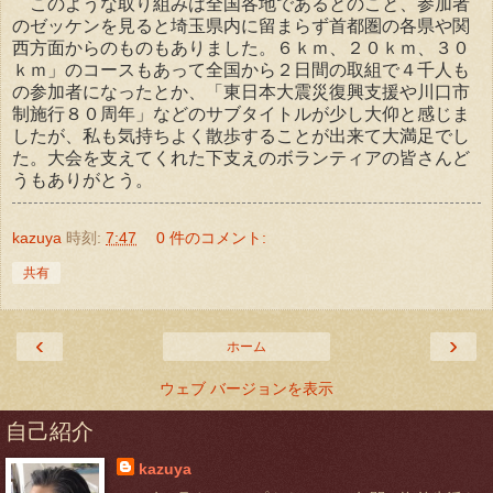
このような取り組みは全国各地であるとのこと、参加者
のゼッケンを見ると埼玉県内に留まらず首都圏の各県や関
西方面からのものもありました。６ｋｍ、２０ｋｍ、３０
ｋｍ」のコースもあって全国から２日間の取組で４千人も
の参加者になったとか、「東日本大震災復興支援や川口市
制施行８０周年」などのサブタイトルが少し大仰と感じま
したが、私も気持ちよく散歩することが出来て大満足でし
た。大会を支えてくれた下支えのボランティアの皆さんど
うもありがとう。
kazuya
時刻:
7:47
0 件のコメント:
共有
‹
›
ホーム
ウェブ バージョンを表示
自己紹介
kazuya