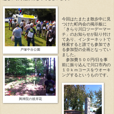
今回はたまたま散歩中に見
つけた町内会の掲示板に
「きらり川口ツーデーマー
チ」のお知らせが貼り付け
てあり、インターネットで
検索すると誰でも参加でき
る参加型の企画となってい
戸塚中台公園
ました。
参加費５００円/日を事
前に振り込んで川口市内の
１０ｋｍコースをウオーキ
ングするというものです。
興禅院の彼岸花