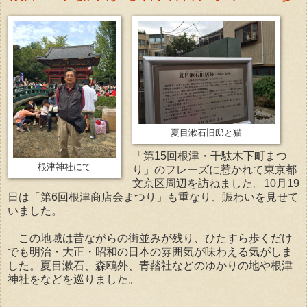
夏目漱石旧邸と猫
「第15回根津・千駄木下町まつ
根津神社にて
り」のフレーズに惹かれて東京都
文京区周辺を訪ねました。10月19
日は「第6回根津商店会まつり」も重なり、賑わいを見せて
いました。
この地域は昔ながらの街並みが残り、ひたすら歩くだけ
でも明治・大正・昭和の日本の雰囲気が味わえる気がしま
した。夏目漱石、森鴎外、青鞜社などのゆかりの地や根津
神社をなどを巡りました。