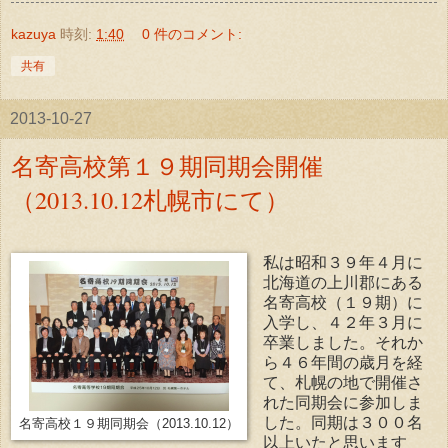
kazuya
時刻:
1:40
0 件のコメント:
共有
2013-10-27
名寄高校第１９期同期会開催
（2013.10.12札幌市にて）
私は昭和３９年４月に
北海道の上川郡にある
名寄高校（１９期）に
入学し、４２年３月に
卒業しました。それか
ら４６年間の歳月を経
て、札幌の地で開催さ
れた同期会に参加しま
した。同期は３００名
名寄高校１９期同期会（2013.10.12）
以上いたと思います