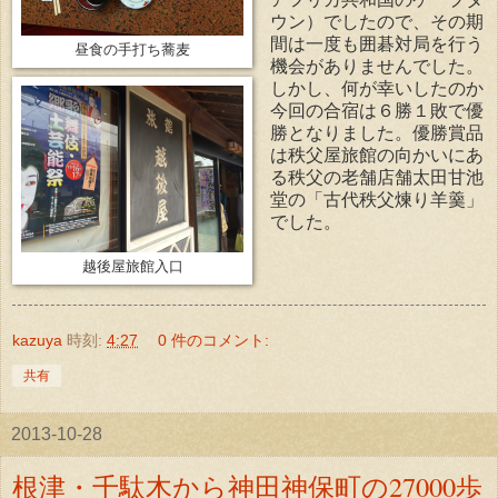
ウン）でしたので、その期
間は一度も囲碁対局を行う
昼食の手打ち蕎麦
機会がありませんでした。
しかし、何が幸いしたのか
今回の合宿は６勝１敗で優
勝となりました。優勝賞品
は秩父屋旅館の向かいにあ
る秩父の老舗店舗太田甘池
堂の「古代秩父煉り羊羹」
でした。
越後屋旅館入口
kazuya
時刻:
4:27
0 件のコメント:
共有
2013-10-28
根津・千駄木から神田神保町の27000歩