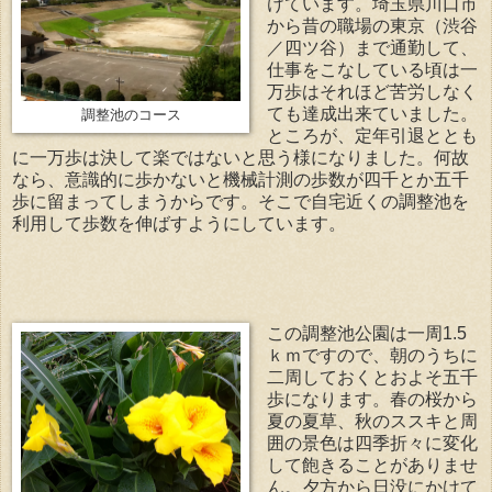
けています。埼玉県川口市
から昔の職場の東京（渋谷
／四ツ谷）まで通勤して、
仕事をこなしている頃は一
万歩はそれほど苦労しなく
ても達成出来ていました。
調整池のコース
ところが、定年引退ととも
に一万歩は決して楽ではないと思う様になりました。何故
なら、意識的に歩かないと機械計測の歩数が四千とか五千
歩に留まってしまうからです。そこで自宅近くの調整池を
利用して歩数を伸ばすようにしています。
この調整池公園は一周1.5
ｋｍですので、朝のうちに
二周しておくとおよそ五千
歩になります。春の桜から
夏の夏草、秋のススキと周
囲の景色は四季折々に変化
して飽きることがありませ
ん。夕方から日没にかけて