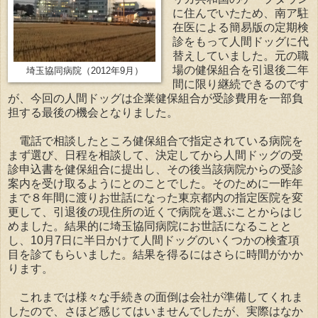
に住んでいたため、南ア駐
在医による簡易版の定期検
診をもって人間ドッグに代
替えしていました。元の職
場の健保組合を引退後二年
埼玉協同病院（2012年9月）
間に限り継続できるのです
が、今回の人間ドッグは企業健保組合が受診費用を一部負
担する最後の機会となりました。
電話で相談したところ健保組合で指定されている病院を
まず選び、日程を相談して、決定してから人間ドッグの受
診申込書を健保組合に提出し、その後当該病院からの受診
案内を受け取るようにとのことでした。そのために一昨年
まで８年間に渡りお世話になった東京都内の指定医院を変
更して、引退後の現住所の近くで病院を選ぶことからはじ
めました。結果的に埼玉協同病院にお世話になることと
し、10月7日に半日かけて人間ドッグのいくつかの検査項
目を診てもらいました。結果を得るにはさらに時間がかか
ります。
これまでは様々な手続きの面倒は会社が準備してくれま
したので、さほど感じてはいませんでしたが、実際はなか