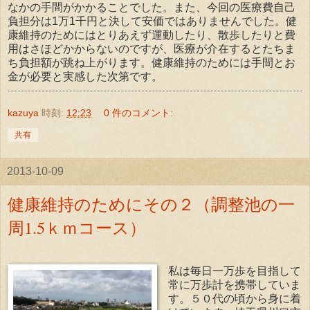
なかの手間がかかることでした。また、今回の医療費自己
負担分は1万1千円と決して安価ではありませんでした。健
康維持のためにはとりあえず運動したり、散歩したりと費
用はさほどかからないのですが、医療が介在するとたちま
ち負担額が跳ね上がります。健康維持のためには手間とお
金が必要と実感した次第です。
kazuya
時刻:
12:23
0 件のコメント:
共有
2013-10-09
健康維持のためにその２（調整池の一
周1.5ｋｍコース）
私は毎日一万歩を目指して
常に万歩計を携帯していま
す。５０代の頃から身に着