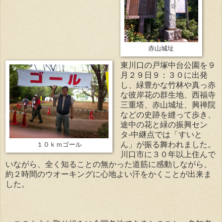
赤山城址
東川口の戸塚中台公園を９
月２９日９：３０に出発
し、緑豊かな竹林や真っ赤
な彼岸花の群生地、西福寺
三重塔、赤山城址、興禅院
などの史跡を縫って歩き、
途中の花と緑の振興セン
タ-中継点では「すいと
ん」が振る舞われました。
１０ｋｍゴール
川口市に３０年以上住んで
いながら、全く知ることの無かった道筋に感動しながら、
約２時間のウオーキングに心地よい汗をかくことが出来ま
した。