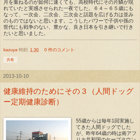
月を重ねるのが如何に速くても、高校時代にその片鱗が現
れていたと実感させられた一夜でした。６４～６５歳にも
なって、一次会、二次会、三次会と話題を広げる力は並み
のものではないと思います。こうしたパワーで子供や孫の
世代にも戦争のない、豊かな、良き日本を引き継いで行き
たいと思いました。
kazuya
時刻:
1:30
0 件のコメント:
共有
2013-10-10
健康維持のためにその３（人間ドッグ
ー定期健康診断）
55歳からは毎年1回実施し
てきた人間ドッグでした
が、昨年64歳の時は南アフ
リカ共和国のケープタウン