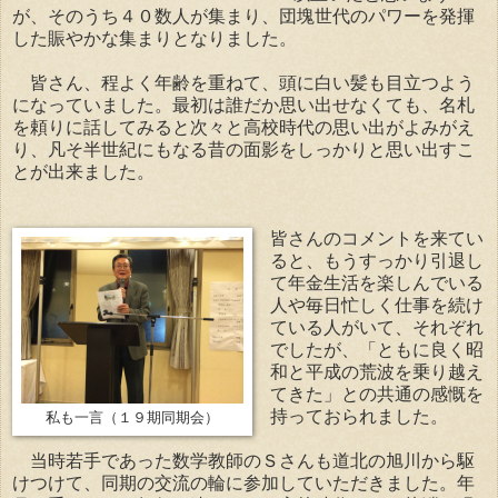
が、そのうち４０数人が集まり、団塊世代のパワーを発揮
した賑やかな集まりとなりました。
皆さん、程よく年齢を重ねて、頭に白い髪も目立つよう
になっていました。最初は誰だか思い出せなくても、名札
を頼りに話してみると次々と高校時代の思い出がよみがえ
り、凡そ半世紀にもなる昔の面影をしっかりと思い出すこ
とが出来ました。
皆さんのコメントを来てい
ると、もうすっかり引退し
て年金生活を楽しんでいる
人や毎日忙しく仕事を続け
ている人がいて、それぞれ
でしたが、「ともに良く昭
和と平成の荒波を乗り越え
てきた」との共通の感慨を
持っておられました。
私も一言（１９期同期会）
当時若手であった数学教師のＳさんも道北の旭川から駆
けつけて、同期の交流の輪に参加していただきました。年