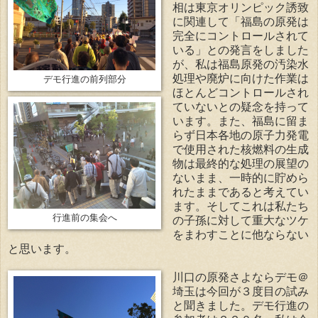
相は東京オリンピック誘致
に関連して「福島の原発は
完全にコントロールされて
いる」との発言をしました
が、私は福島原発の汚染水
処理や廃炉に向けた作業は
デモ行進の前列部分
ほとんどコントロールされ
ていないとの疑念を持って
います。また、福島に留ま
らず日本各地の原子力発電
で使用された核燃料の生成
物は最終的な処理の展望の
ないまま、一時的に貯めら
れたままであると考えてい
ます。そしてこれは私たち
行進前の集会へ
の子孫に対して重大なツケ
をまわすことに他ならない
と思います。
川口の原発さよならデモ＠
埼玉は今回が３度目の試み
と聞きました。デモ行進の