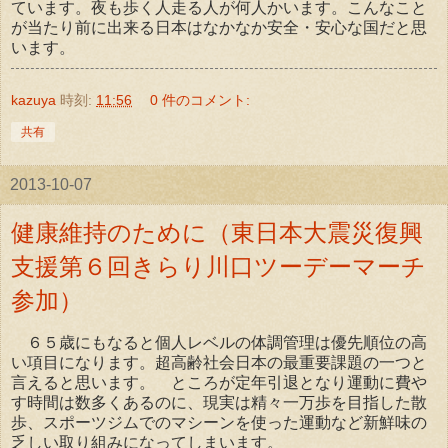
ています。夜も歩く人走る人が何人かいます。こんなこと
が当たり前に出来る日本はなかなか安全・安心な国だと思
います。
kazuya
時刻:
11:56
0 件のコメント:
共有
2013-10-07
健康維持のために（東日本大震災復興
支援第６回きらり川口ツーデーマーチ
参加）
６５歳にもなると個人レベルの体調管理は優先順位の高
い項目になります。超高齢社会日本の最重要課題の一つと
言えると思います。 ところが定年引退となり運動に費や
す時間は数多くあるのに、現実は精々一万歩を目指した散
歩、スポーツジムでのマシーンを使った運動など新鮮味の
乏しい取り組みになってしまいます。