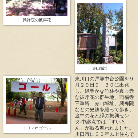
興禅院の彼岸花
赤山城址
東川口の戸塚中台公園を９
月２９日９：３０に出発
し、緑豊かな竹林や真っ赤
な彼岸花の群生地、西福寺
三重塔、赤山城址、興禅院
などの史跡を縫って歩き、
途中の花と緑の振興セン
タ-中継点では「すいと
ん」が振る舞われました。
１０ｋｍゴール
川口市に３０年以上住んで