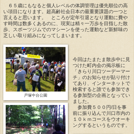
６５歳にもなると個人レベルの体調管理は優先順位の高
い項目になります。超高齢社会日本の最重要課題の一つと
言えると思います。 ところが定年引退となり運動に費や
す時間は数多くあるのに、現実は精々一万歩を目指した散
歩、スポーツジムでのマシーンを使った運動など新鮮味の
乏しい取り組みになってしまいます。
今回はたまたま散歩中に見
つけた町内会の掲示板に
「きらり川口ツーデーマー
チ」のお知らせが貼り付け
てあり、インターネットで
検索すると誰でも参加でき
る参加型の企画となってい
戸塚中台公園
ました。
参加費５００円/日を事
前に振り込んで川口市内の
１０ｋｍコースをウオーキ
ングするというものです。