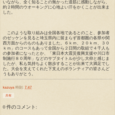
いながら、全く知ることの無かった道筋に感動しながら、
約２時間のウオーキングに心地よい汗をかくことが出来ま
した。
このような取り組みは全国各地であるとのこと、参加者
のゼッケンを見ると埼玉県内に留まらず首都圏の各県や関
西方面からのものもありました。６ｋｍ、２０ｋｍ、３０
ｋｍ」のコースもあって全国から２日間の取組で４千人も
の参加者になったとか、「東日本大震災復興支援や川口市
制施行８０周年」などのサブタイトルが少し大仰と感じま
したが、私も気持ちよく散歩することが出来て大満足でし
た。大会を支えてくれた下支えのボランティアの皆さんど
うもありがとう。
kazuya
時刻:
7:47
共有
0 件のコメント: