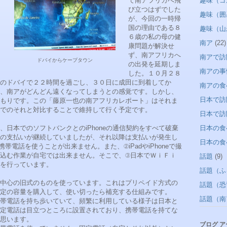
て南アフリカへ飛
趣味（ゴ
び立つはずでした
趣味（囲
が、今回の一時帰
国の理由である８
趣味（山
６歳の私の母の健
南ア
(22)
康問題が解決せ
ず、南アフリカへ
南アで訪
ドバイからケープタウン
の出発を延期しま
南アの事
した。１０月２８
のドバイで２２時間を過ごし、３０日に成田に到着してか
南アの食
、南アがどんどん遠くなってしまうとの感覚です。しかし、
日本で訪
もりです。この「藤原一也の南アフリカレポート」はそれま
でのそれと対比することで維持して行く予定です。
日本で訪
日本でのソフトバンクとのiPhoneの通信契約をすべて破棄
日本の食
の支払いが継続していましたが、それ以降は支払いが発生し
日本の食
電話を使うことが出来ません。また、②iPadやiPhoneで撮
込む作業が自宅では出来ません。そこで、③日本でＷｉＦｉ
話題
(9)
を行っています。
話題（ふ
中心の旧式のものを使っています。これはプリペイド方式の
話題（恐
一定の容量を購入して、使い切ったら補充する仕組みです。
話題（南
帯電話を持ち歩いていて、頻繁に利用している様子は日本と
定電話は目立つところに設置されており、携帯電話を持てな
思います。
ブログ 