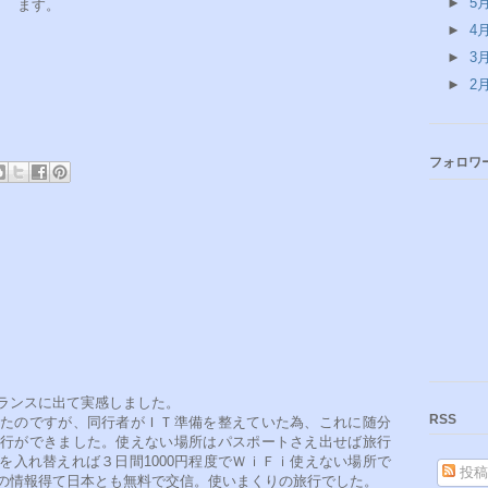
►
5
ます。
►
4
►
3
►
2
フォロワ
ランスに出て実感しました。
RSS
たのですが、同行者がＩＴ準備を整えていた為、これに随分
行ができました。使えない場所はパスポートさえ出せば旅行
dを入れ替えれば３日間1000円程度でＷｉＦｉ使えない場所で
投稿
の情報得て日本とも無料で交信。使いまくりの旅行でした。