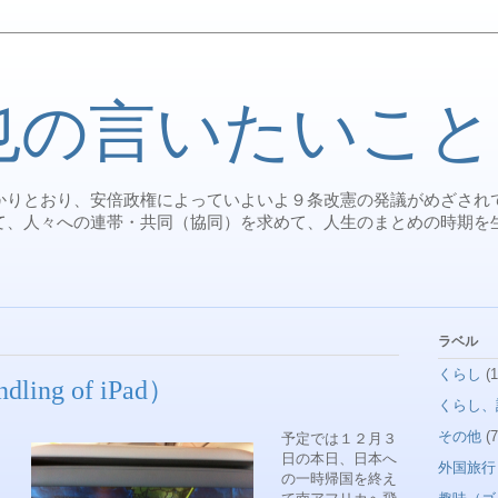
也の言いたいこと
かりとおり、安倍政権によっていよいよ９条改憲の発議がめざされ
て、人々への連帯・共同（協同）を求めて、人生のまとめの時期を
。
ラベル
くらし
(1
ing of iPad）
くらし、
その他
(7
予定では１２月３
日の本日、日本へ
外国旅行
の一時帰国を終え