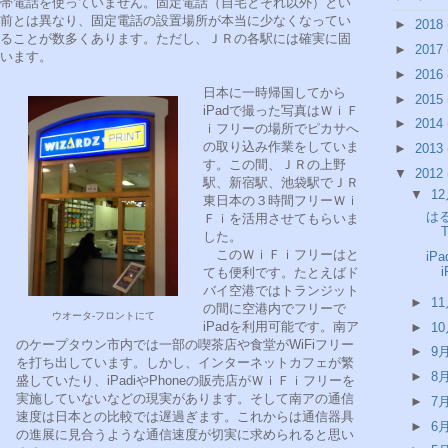
帯電話を使っていません。固定電話（自宅とそれ以外）とい
前とは異なり、固定電話の設置場所が本当に少なくなってい
►
2018
ることが数多くあります。ただし、ＪＲの各駅には確実に固
►
2017
います。
►
2016
日本に一時帰国してから
►
2015
iPadで撮った写真はＷｉＦ
►
2014
ｉフリーの場所でピカサへ
の取り込み作業をしていま
►
2013
す。この間、ＪＲの上野
▼
2012
駅、新宿駅、池袋駅でＪＲ
▼
1
東日本の３時間フリーＷｉ
は
Ｆｉを活用させてもらいま
した。
このＷｉＦｉフリーはと
iP
ても便利です。たとえばド
バイ空港ではトランジット
►
1
の間に空港内でフリーで
ウオータ-フロントにて
iPadを利用可能です。南ア
►
1
のケープタウン市内では一部の喫茶店や食堂がWiFiフリー
►
9
を打ち出しています。しかし、インターネットカフェが繁
►
8
盛していたり、iPadiやPhoneの販売店がＷｉＦｉフリーを
実施していないなどの現実があります。そして南アの通信
►
7
速度は日本との比較では遅過ぎます。これからは通信器具
►
6
の進展に見合うような通信速度が切実に求められると思い