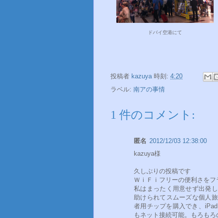
ドバイ空港にて
投稿者
kazuya
時刻:
4:20
ラベル:
南アの事情
1 件のコメント:
匿名
2012/12/03 12:38:00
kazuya様
久しぶりの投稿です
ＷｉＦｉフリーの便利さをフ
私はまったく用意せず出発し
助けられてスムーズな個人旅
者用チップを購入でき、iPa
もネット接続可能。もろもろ