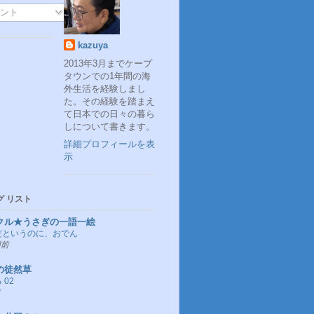
ント
kazuya
2013年3月までケープ
タウンでの1年間の海
外生活を経験しまし
た。その経験を踏まえ
て日本での日々の暮ら
しについて書きます。
詳細プロフィールを表
示
グ リスト
クル★うさぎの一語一絵
だというのに、おでん
間前
の徒然草
 02
前