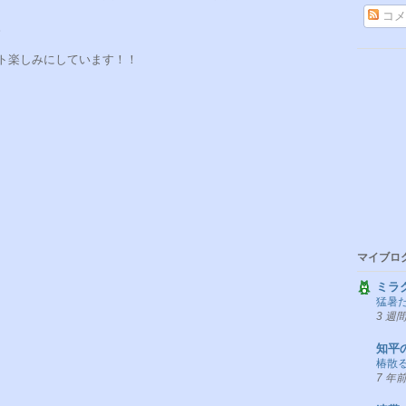
コメ
。
ト楽しみにしています！！
マイブロ
ミラ
猛暑
3 週
知平
椿散る
7 年