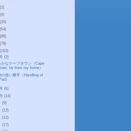
(2)
(4)
(20)
(54)
(98)
(79)
(153)
2月
(2)
るかなケープタウン（Cape
Town, far from my home）
adの使い勝手（Handling of
iPad）
1月
(6)
0月
(14)
月
(9)
月
(13)
月
(12)
月
(17)