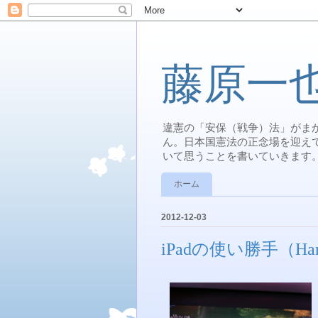
藤原一
違憲の「安保（戦争）法」がま
ん。日本国憲法の正念場を迎え
いて思うことを書いていきます
ホーム
2012-12-03
iPadの使い勝手（Handl