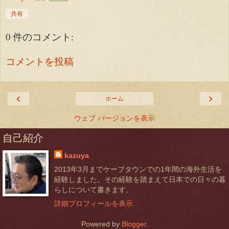
共有
0 件のコメント:
コメントを投稿
‹
›
ホーム
ウェブ バージョンを表示
自己紹介
kazuya
2013年3月までケープタウンでの1年間の海外生活を
経験しました。その経験を踏まえて日本での日々の暮
らしについて書きます。
詳細プロフィールを表示
Powered by
Blogger
.