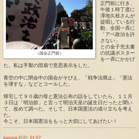
正門前に行き、
午後１時丁度に
澤地久枝さんが
提唱している行
動、全国一斉に
「アベ政治を許
さない」
との金子兜太書
の抗議ポスター
（国会正門前）
を一斉にかかげ
た。私は手製の団扇で意思表示をした。
青空の中に閉会中の国会がそびえ、「戦争法廃止」「憲法
を壊すな」などとコールした。
帰宅して９０歳の母と憲法公布の話をしていたら、１１月
３日は「明治節」と言って明治天皇の誕生日だったと聞い
て、改めて調べた。そして、日本国憲法の成り立ちを考え
た。
今こそ、日本国憲法をもっと大切にしてあげたい！
kazuya
時刻:
21:57