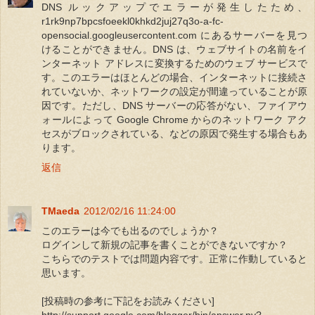
DNS ルックアップでエラーが発生したため、
r1rk9np7bpcsfoeekl0khkd2juj27q3o-a-fc-
opensocial.googleusercontent.com にあるサーバーを見つ
けることができません。DNS は、ウェブサイトの名前をイ
ンターネット アドレスに変換するためのウェブ サービスで
す。このエラーはほとんどの場合、インターネットに接続さ
れていないか、ネットワークの設定が間違っていることが原
因です。ただし、DNS サーバーの応答がない、ファイアウ
ォールによって Google Chrome からのネットワーク アク
セスがブロックされている、などの原因で発生する場合もあ
ります。
返信
TMaeda
2012/02/16 11:24:00
このエラーは今でも出るのでしょうか？
ログインして新規の記事を書くことができないですか？
こちらでのテストでは問題内容です。正常に作動していると
思います。
[投稿時の参考に下記をお読みください]
http://support.google.com/blogger/bin/answer.py?