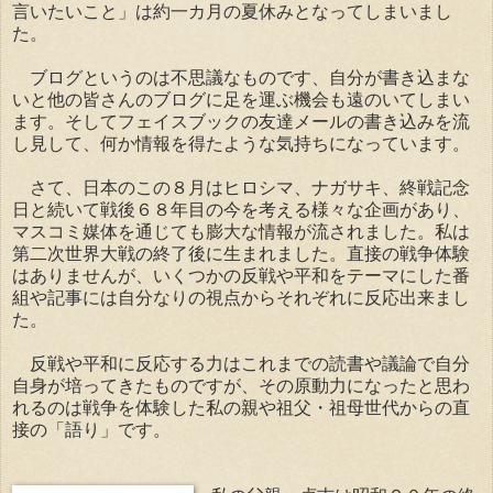
言いたいこと」は約一カ月の夏休みとなってしまいまし
た。
ブログというのは不思議なものです、自分が書き込まな
いと他の皆さんのブログに足を運ぶ機会も遠のいてしまい
ます。そしてフェイスブックの友達メールの書き込みを流
し見して、何か情報を得たような気持ちになっています。
さて、日本のこの８月はヒロシマ、ナガサキ、終戦記念
日と続いて戦後６８年目の今を考える様々な企画があり、
マスコミ媒体を通じても膨大な情報が流されました。私は
第二次世界大戦の終了後に生まれました。直接の戦争体験
はありませんが、いくつかの反戦や平和をテーマにした番
組や記事には自分なりの視点からそれぞれに反応出来まし
た。
反戦や平和に反応する力はこれまでの読書や議論で自分
自身が培ってきたものですが、その原動力になったと思わ
れるのは戦争を体験した私の親や祖父・祖母世代からの直
接の「語り」です。