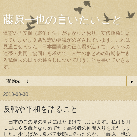
藤原一也の言いたいこと
違憲の「安保（戦争）法」がまかりとおり、安倍政権によ
っていよいよ９条改憲の発議がめざされています。これは
見過ごせません。日本国憲法の正念場を迎えて、人々への
連帯・共同（協同）を求めて、人生のまとめの時期を生き
る私個人の日々の暮らしについて思うことを書いていきま
す。
▼
2013-08-30
反戦や平和を語ること
日本のこの夏の暑さにはたまげてしまいます。私は８月
１日に６５歳となりめでたく高齢者の仲間入りを果たしま
した。少しばかり夏バテ状態に陥ったのか、「藤原一也の