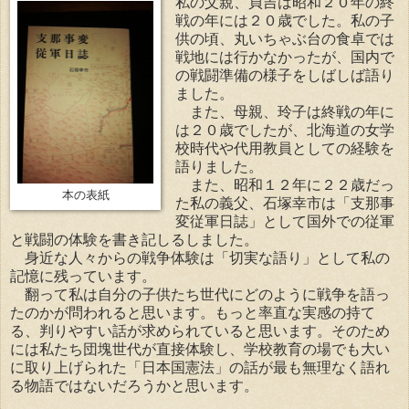
私の父親、貞吉は昭和２０年の終
戦の年には２０歳でした。私の子
供の頃、丸いちゃぶ台の食卓では
戦地には行かなかったが、国内で
の戦闘準備の様子をしばしば語り
ました。
また、母親、玲子は終戦の年に
は２０歳でしたが、北海道の女学
校時代や代用教員としての経験を
語りました。
また、昭和１２年に２２歳だっ
本の表紙
た私の義父、石塚幸市は「支那事
変従軍日誌」として国外での従軍
と戦闘の体験を書き記しるしました。
身近な人々からの戦争体験は「切実な語り」として私の
記憶に残っています。
翻って私は自分の子供たち世代にどのように戦争を語っ
たのかが問われると思います。もっと率直な実感の持て
る、判りやすい話が求められていると思います。そのため
には私たち団塊世代が直接体験し、学校教育の場でも大い
に取り上げられた「日本国憲法」の話が最も無理なく語れ
る物語ではないだろうかと思います。