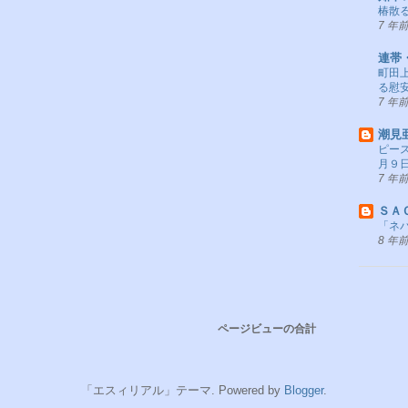
椿散る
7 年
連帯
町田
る慰
7 年
潮見
ピー
月９
7 年
ＳＡ
「ネパ
8 年
ページビューの合計
「エスィリアル」テーマ. Powered by
Blogger
.