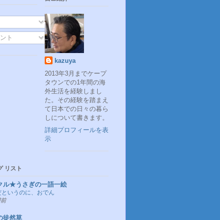
ント
kazuya
2013年3月までケープ
タウンでの1年間の海
外生活を経験しまし
た。その経験を踏まえ
て日本での日々の暮ら
しについて書きます。
詳細プロフィールを表
示
グ リスト
クル★うさぎの一語一絵
だというのに、おでん
間前
の徒然草