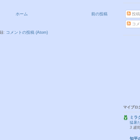
ホーム
前の投稿
投稿
コメ
録:
コメントの投稿 (Atom)
マイブロ
ミラ
猛暑
3 週
知平