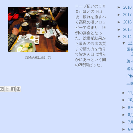
ロープ伝いの３０
►
2018
０ｍほどの下山
►
2017
後、疲れを癒すべ
►
2016
く高尾の湯フロッ
ピーで温まり、恒
►
2015
例の宴会となっ
▼
2014
た。総選挙結果か
▼
1
ら最近の若者気質
まで酒の力を借り
露
て皆さん口は滑ら
（宴会の夜は更けて）
かにあっという間
悠
の2時間だった。
選
iP
三頭
►
1
►
1
►
9
►
8
►
7
►
6