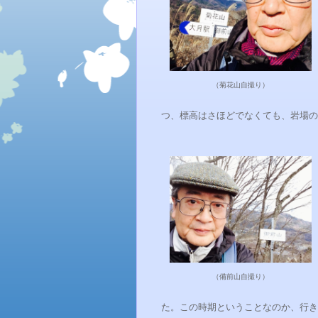
（菊花山自撮り）
つ、標高はさほどでなくても、岩場の
（備前山自撮り）
た。この時期ということなのか、行き