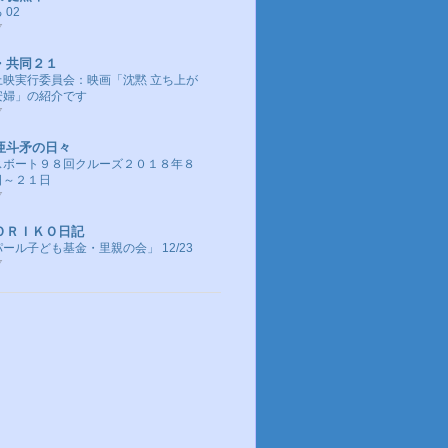
 02
前
・共同２１
上映実行委員会：映画「沈黙 立ち上が
安婦」の紹介です
前
亜斗矛の日々
スボート９８回クルーズ２０１８年８
日～２１日
前
ＯＲＩＫＯ日記
ール子ども基金・里親の会」 12/23
前