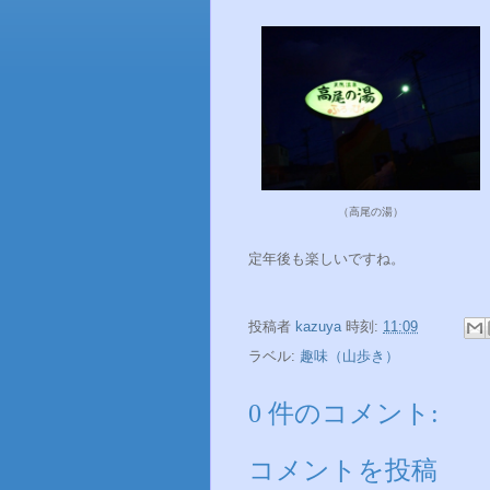
（高尾の湯）
定年後も楽しいですね。
投稿者
kazuya
時刻:
11:09
ラベル:
趣味（山歩き）
0 件のコメント:
コメントを投稿