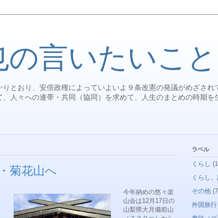
也の言いたいこと
かりとおり、安倍政権によっていよいよ９条改憲の発議がめざされ
て、人々への連帯・共同（協同）を求めて、人生のまとめの時期を
。
ラベル
くらし
(1
・菊花山へ
くらし、
その他
(7
今年納めの悠々楽
山会は12月17日の
外国旅行
山梨県大月備前山