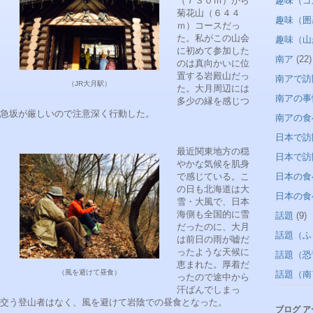
（７３０ｍ）から
趣味（ゴ
菊花山（６４４
趣味（囲
ｍ）コースだっ
た。私がこの山会
趣味（山
に初めて参加した
南ア
(22)
のは真向かいに位
置する岩殿山だっ
南アで訪
（JR大月駅）
た。大月周辺には
南アの事
多少の縁を感じつ
急坂が厳しいので注意深く行動した。
南アの食
日本で訪
最近関東地方の穏
日本で訪
やかな気候を肌身
で感じている。こ
日本の食
の日も北海道は大
日本の食
雪・大風で、日本
海側も全国的に雪
話題
(9)
だったのに、大月
話題（ふ
は前日の雨が嘘だ
ったような天候に
話題（恐
恵まれた。厚着だ
（風を避けて昼食）
話題（南
ったので途中から
汗ばんでしまっ
交う登山者はなく、風を避けて岩陰での昼食となった。
ブログ 