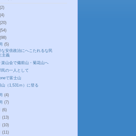
(2)
(4)
(20)
(54)
(98)
2月
(5)
骨な安倍政治にへこたれるな民
主主義
々楽山会で備前山・菊花山へ
挙民の一人として
honeで富士山
山（1,531ｍ）に登る
1月
(4)
0月
(7)
月
(6)
月
(13)
月
(10)
月
(11)