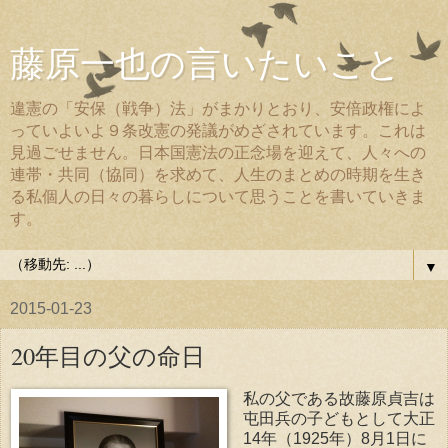
藤原一也の言いたいこと
違憲の「安保（戦争）法」がまかりとおり、安倍政権によ
っていよいよ９条改憲の発議がめざされています。これは
見過ごせません。日本国憲法の正念場を迎えて、人々への
連帯・共同（協同）を求めて、人生のまとめの時期を生き
る私個人の日々の暮らしについて思うことを書いていきま
す。
▼
2015-01-23
20年目の父の命日
私の父である故藤原貞吉は
屯田兵の子どもとして大正
14年（1925年）8月1日に