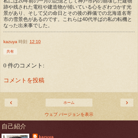
私には20年前の一月の記憶として神戸市内の崩壊した建物
跡や残された電柱や建造物が傾いている心をざわつかす光
景があり、そして父の命日とその後の葬儀での北海道名寄
市の雪景色があるのです。これらは40代半ばの私の転機と
なった出来事でした。
kazuya
時刻:
12:10
共有
0 件のコメント:
コメントを投稿
‹
›
ホーム
ウェブ バージョンを表示
自己紹介
kazuya