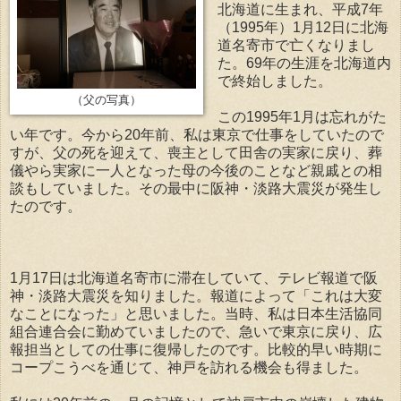
北海道に生まれ、平成7年
（1995年）1月12日に北海
道名寄市で亡くなりまし
た。69年の生涯を北海道内
で終始しました。
（父の写真）
この1995年1月は忘れがた
い年です。今から20年前、私は東京で仕事をしていたので
すが、父の死を迎えて、喪主として田舎の実家に戻り、葬
儀やら実家に一人となった母の今後のことなど親戚との相
談もしていました。その最中に阪神・淡路大震災が発生し
たのです。
1月17日は北海道名寄市に滞在していて、テレビ報道で阪
神・淡路大震災を知りました。報道によって「これは大変
なことになった」と思いました。当時、私は日本生活協同
組合連合会に勤めていましたので、急いで東京に戻り、広
報担当としての仕事に復帰したのです。比較的早い時期に
コープこうべを通じて、神戸を訪れる機会も得ました。