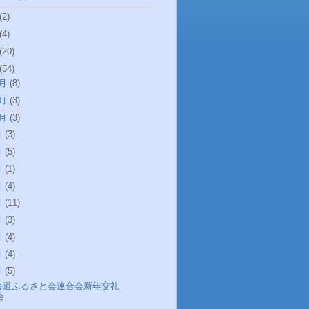
(2)
(4)
(20)
(54)
2月
(8)
1月
(3)
0月
(3)
月
(3)
月
(5)
月
(1)
月
(4)
月
(11)
月
(3)
月
(4)
月
(4)
月
(5)
海道ふるさと会連合会新年交礼
会