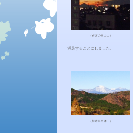
（夕方の富士山）
満足することにしました。
（栃木県男体山）