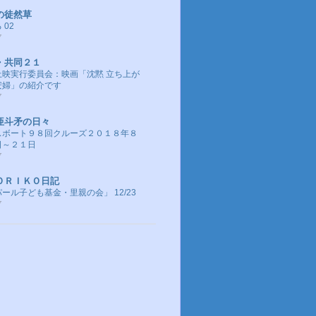
の徒然草
 02
前
・共同２１
上映実行委員会：映画「沈黙 立ち上が
安婦」の紹介です
前
亜斗矛の日々
スボート９８回クルーズ２０１８年８
日～２１日
前
ＯＲＩＫＯ日記
ール子ども基金・里親の会」 12/23
前