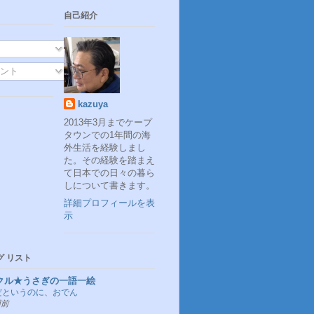
自己紹介
ント
kazuya
2013年3月までケープ
タウンでの1年間の海
外生活を経験しまし
た。その経験を踏まえ
て日本での日々の暮ら
しについて書きます。
詳細プロフィールを表
示
グ リスト
クル★うさぎの一語一絵
だというのに、おでん
間前