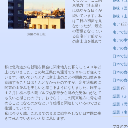
くるのに、ここ関
趣味（ゴ
東地方（埼玉県）
趣味（囲
は穏やかな日々が
続いています。私
趣味（山
は二日の初夢を見
南ア
(22)
なかったが、最近
の習慣となってい
南アで訪
（初春の富士山）
る自宅ドア前から
南アの事
の富士山を眺めて
南アの食
日本で訪
日本で訪
私は北海道から就職を機会に関東地方に暮らして４０年以
上になりました。この埼玉県にも通算で２０年ほど住んで
日本の食
います。働いていたときは富士山のことや関東の山並みを
日本の食
意識することはほとんどなかったのですが、定年退職後に
関東の山並みを美しいと感じるようになりました。昨年は
話題
(9)
１２月に栃木県の鷹ゴルフ倶楽部から眺めた男体山がとて
話題（ふ
も良いと感じたのです。おそらく、この関東地方に骨を埋
めることになるのかなという感慨と関連しているのではと
話題（恐
推測しています。
話題（南
私は今６６歳、これまでのままに戦争をしない日本国に生
きて死んでいきたいと切に思います。
ブログ 