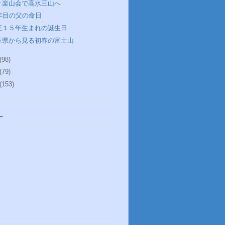
々楽山会で高水三山へ
0年目の父の命日
正１５年生まれの誕生日
玉県から見る初春の富士山
(98)
(79)
(153)
ー