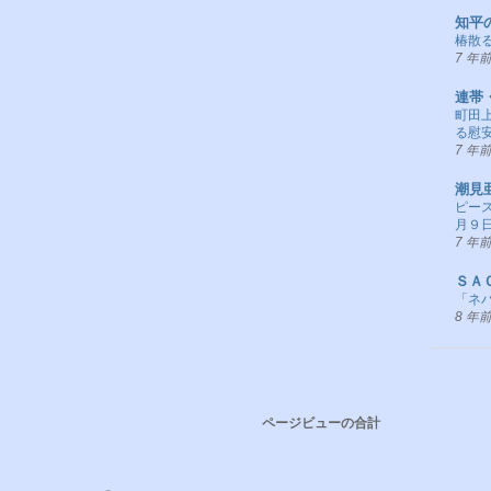
知平
椿散る
7 年
連帯
町田
る慰
7 年
潮見
ピー
月９
7 年
ＳＡ
「ネパ
8 年
ページビューの合計