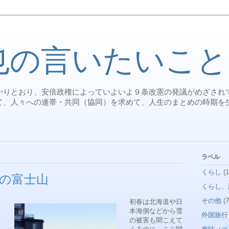
也の言いたいこと
かりとおり、安倍政権によっていよいよ９条改憲の発議がめざされ
て、人々への連帯・共同（協同）を求めて、人生のまとめの時期を
。
ラベル
くらし
(1
の富士山
くらし、
その他
(7
初春は北海道や日
本海側などから雪
外国旅行
の被害も聞こえて