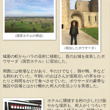
（国営ホテルの周辺）
（宿泊したポウサーダ）
城塞の町からバラの花村に移動し、昔のお城を改装したポ
ウサーダ（国営ホテル）に宿泊した。
周囲には牧場などがあり、牛だけでなく、鶏や鴨、羊など
も飼われていた。牛飼いのおばさんが道路沿いの草をゆっ
たりと時間をかけて食べさせていた。ポウサーダの豪華な
施設や設備とはかけ離れた村人の生活ぶりを実感した。
ホテルに隣接する村の少しだけ賑
やかな場所も、村人がくつろいで