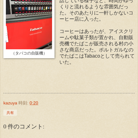
話している様子など、時間がゆっ
くりと流れるような雰囲気だっ
た。そのあたりに一軒しかないコ
ーヒー店に入った。
コーヒーはあったが、アイスクリ
ームや駄菓子類が置かれ、自動販
売機でたばこが販売される村の小
さな商店だった。ポルトガルなの
（タバコの自販機）
でたばこはTabacoとして売られて
いた。
kazuya
時刻:
0:20
共有
0 件のコメント: