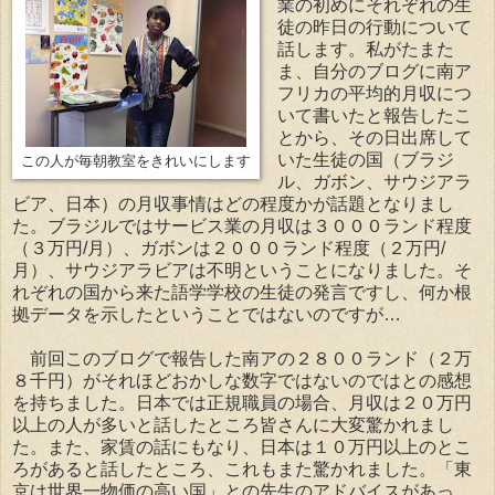
業の初めにそれぞれの生
徒の昨日の行動について
話します。私がたまた
ま、自分のブログに南ア
フリカの平均的月収につ
いて書いたと報告したこ
とから、その日出席して
いた生徒の国（ブラジ
この人が毎朝教室をきれいにします
ル、ガボン、サウジアラ
ビア、日本）の月収事情はどの程度かが話題となりまし
た。ブラジルではサービス業の月収は３０００ランド程度
（３万円/月）、ガボンは２０００ランド程度（２万円/
月）、サウジアラビアは不明ということになりました。そ
れぞれの国から来た語学学校の生徒の発言ですし、何か根
拠データを示したということではないのですが…
前回このブログで報告した南アの２８００ランド（２万
８千円）がそれほどおかしな数字ではないのではとの感想
を持ちました。日本では正規職員の場合、月収は２０万円
以上の人が多いと話したところ皆さんに大変驚かれまし
た。また、家賃の話にもなり、日本は１０万円以上のとこ
ろがあると話したところ、これもまた驚かれました。「東
京は世界一物価の高い国」との先生のアドバイスがあっ