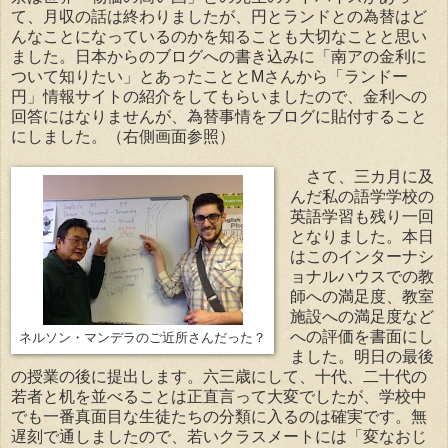
て、月収の話は終わりましたが、円とランドとの為替はど
んなことになっているのかを知ることも大切なことと思い
ました。日本からのブログへの書き込みに「南アの金利に
ついて知りたい」とあったこととMさんから「ランドー
円」情報サイトの紹介をしてもらいましたので、金利への
回答にはなりませんが、為替事情をブログに貼付すること
にしました。（右側画面参照）
さて、三カ月に及
んだ私の語学学校の
英語学習も残り一回
となりました。本日
はこのインターナシ
ョナルハウスでの教
師への満足度、教室
施設への満足度など
への評価を書面にし
ネルソン・マンデラのご近所さんだった？
ました。明日の最後
の授業の後に提出します。六三歳にして、十代、二十代の
若者と机を並べることは正直言って大変でしたが、学校中
でも一番真面目な生徒たちの分類に入るのは確実です。無
遅刻で通しましたので、若いクラスメートには「変なおじ