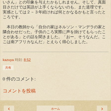
いさん」との印象を与えたかもしれません。そして、真面
目さだけでは英語が上手くならないのも、また道理です。
実感としては２－３年続ければ何とかなるかもと言ったと
ころです。
本日の教師から「自分の家はネルソン・マンデラの家と
隣合わせだった。子供のころ実際に声を掛けてもらったこ
とがある」との話を聞きました。「おー、そうなんだ。こ
こは南アフリカなんだ」とえらく得心しました。
kazuya
時刻:
8:52
共有
0 件のコメント:
コメントを投稿
‹
›
ホーム