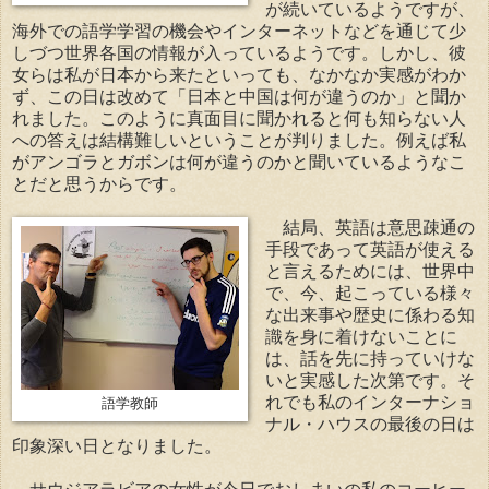
が続いているようですが、
海外での語学学習の機会やインターネットなどを通じて少
しづつ世界各国の情報が入っているようです。しかし、彼
女らは私が日本から来たといっても、なかなか実感がわか
ず、この日は改めて「日本と中国は何が違うのか」と聞か
れました。このように真面目に聞かれると何も知らない人
への答えは結構難しいということが判りました。例えば私
がアンゴラとガボンは何が違うのかと聞いているようなこ
とだと思うからです。
結局、英語は意思疎通の
手段であって英語が使える
と言えるためには、世界中
で、今、起こっている様々
な出来事や歴史に係わる知
識を身に着けないことに
は、話を先に持っていけな
いと実感した次第です。そ
れでも私のインターナショ
語学教師
ナル・ハウスの最後の日は
印象深い日となりました。