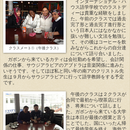
インターナショナル・ハ
ウス語学学校でのラストデ
ィーは貴重な経験をしまし
た。午前のクラスでは過去
完了形と過去完了進行形と
いう日本人にはなかなかに
扱いが難しい文法を勉強し
て、その後はコーヒーを飲
みながらこれからの自分達
クラスメート①（午後クラス）
について語り合いました。
ガボンから来ているカティは会社勤めを希望し、会計関
係の仕事、サウジアラビアのアブドラは音楽関係に進みた
いそうです。そしてほぼ私と同い年の南アのクリストル先
生は９月からサウジアラビアに行って語学教師をする予定
です。
午後のクラスは２クラスが
合同で最初から喫茶店に行
き、将来について話しまし
た。ガボンから来ている大学
生は本日が最後の授業と言う
ことでした。国にいったん帰
って最終学年を終え、海外で