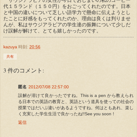
サウジアラビアの女性が今日でおしまいの私のコーヒー
代１５ランド（１５０円）をおごってくれたのです。日本
と中国の違いについて乏しい語学力で懸命に伝えようとし
たことに好感をもってくれたのか、理由は良くは判りませ
んが、私はサウジアラビアの学生達の振舞について少しだ
け誤解が解けて、とても嬉しかったのです。
kazuya
時刻:
20:56
共有
3 件のコメント:
匿名
2012/07/08 22:57:00
誤解が溶けて良かったですね。This is a pen から教えられ
る日本での英語の教育と、英語という道具を使っての社会の
授業ではだいぶ違いがあるようですね。何はともあれ、楽し
く充実した学生生活で良かったね!!See you soon！
返信