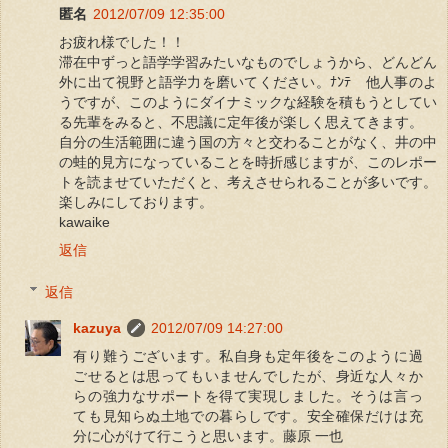
匿名
2012/07/09 12:35:00
お疲れ様でした！！
滞在中ずっと語学学習みたいなものでしょうから、どんどん
外に出て視野と語学力を磨いてください。ﾅﾝﾃ 他人事のよ
うですが、このようにダイナミックな経験を積もうとしてい
る先輩をみると、不思議に定年後が楽しく思えてきます。
自分の生活範囲に違う国の方々と交わることがなく、井の中
の蛙的見方になっていることを時折感じますが、このレポー
トを読ませていただくと、考えさせられることが多いです。
楽しみにしております。
kawaike
返信
返信
kazuya
2012/07/09 14:27:00
有り難うございます。私自身も定年後をこのように過
ごせるとは思ってもいませんでしたが、身近な人々か
らの強力なサポートを得て実現しました。そうは言っ
ても見知らぬ土地での暮らしです。安全確保だけは充
分に心がけて行こうと思います。藤原 一也