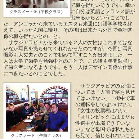
で職を得たいそうです。幸い
に自分は英語とフランス語が
クラスメート②（午後クラス）
出来るからということでし
た。アンゴラから来ているエスタも来週には語学学校を終
えて、いったん国に帰り、その後は出来たら外国で会計関
係の職を得たいとのこと。
サウジアラビアから来ている２人の女性はこれまではな
かなか写真を撮らせてくれなかったのですが、今回は写真
撮影も大丈夫とのことで初めて写すことが出来ました。一
人は大学で歯学を勉強中とのことで、この後４年間勉強し
て歯医者になるようです。もう一人はデザイン関係の仕事
につきたいとのことでした。
サウジアラビアの女性に
ついては「人前で髪を見せ
てはいけない」「街中で車
の運転をしてはいけない」
「女性の投票権はない」
「オリンピックにはまだ女
性選手が出場できていな
い」など母国では私たちか
ら見て、信じられないこと
クラスメート（午前クラス）