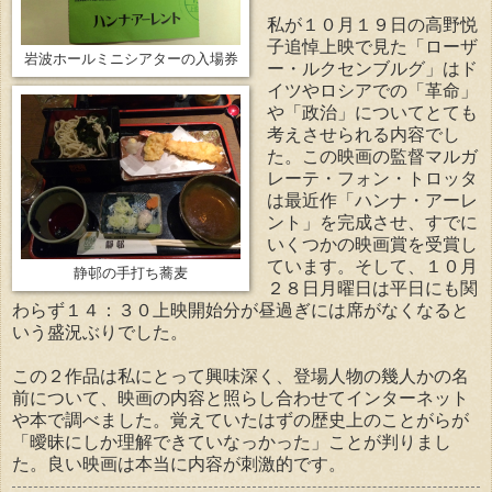
私が１０月１９日の高野悦
子追悼上映で見た「ローザ
岩波ホールミニシアターの入場券
ー・ルクセンブルグ」はド
イツやロシアでの「革命」
や「政治」についてとても
考えさせられる内容でし
た。この映画の監督マルガ
レーテ・フォン・トロッタ
は最近作「ハンナ・アーレ
ント」を完成させ、すでに
いくつかの映画賞を受賞し
ています。そして、１０月
静邨の手打ち蕎麦
２８日月曜日は平日にも関
わらず１４：３０上映開始分が昼過ぎには席がなくなると
いう盛況ぶりでした。
この２作品は私にとって興味深く、登場人物の幾人かの名
前について、映画の内容と照らし合わせてインターネット
や本で調べました。覚えていたはずの歴史上のことがらが
「曖昧にしか理解できていなっかった」ことが判りまし
た。良い映画は本当に内容が刺激的です。