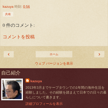
kazuya
時刻:
0:56
共有
0 件のコメント:
コメントを投稿
‹
›
ホーム
ウェブ バージョンを表示
自己紹介
kazuya
2013年3月までケープタウンでの1年間の海外生活を
経験しました。その経験を踏まえて日本での日々の暮
らしについて書きます。
詳細プロフィールを表示