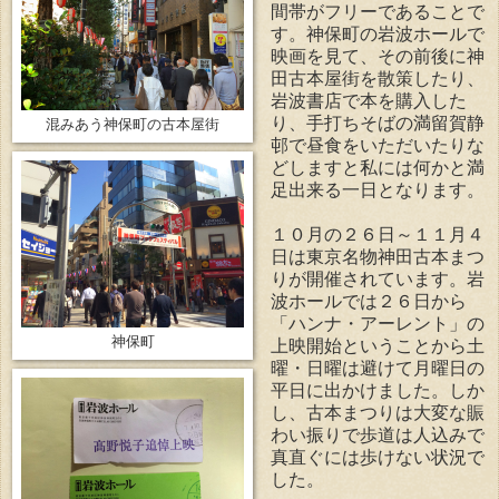
間帯がフリーであることで
す。神保町の岩波ホールで
映画を見て、その前後に神
田古本屋街を散策したり、
岩波書店で本を購入した
り、手打ちそばの満留賀静
混みあう神保町の古本屋街
邨で昼食をいただいたりな
どしますと私には何かと満
足出来る一日となります。
１０月の２６日～１１月４
日は東京名物神田古本まつ
りが開催されています。岩
波ホールでは２６日から
「ハンナ・アーレント」の
神保町
上映開始ということから土
曜・日曜は避けて月曜日の
平日に出かけました。しか
し、古本まつりは大変な賑
わい振りで歩道は人込みで
真直ぐには歩けない状況で
した。