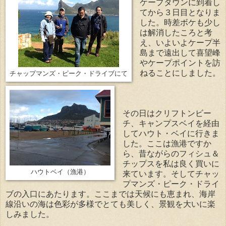
ケープタウンに到着し
てから３日目となりま
した。時差ボケも少し
は解消したころと考
え、いよいよケープ半
島まで遠出して喜望峰
やケープポイントを訪
ねることにしました。
チャップマンズ・ピーク・ドライブにて
その日はクリフトンビー
チ、キャンプスベイを経由
してハウト・ベイに行きま
した。ここは漁港ですか
ら、昔ながらのフィシュ＆
チップスを私は良く買いに
ハウトベイ（漁港）
来ています。そしてチャッ
プマンズ・ピーク・ドライ
ブの入口にあたります。ここまでは天候にも恵まれ、海岸
線沿いの海は色彩が多様でとても美しく、景観を大いに楽
しみました。