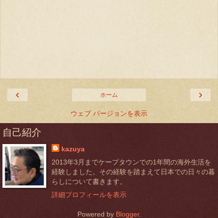
‹
›
ホーム
ウェブ バージョンを表示
自己紹介
kazuya
2013年3月までケープタウンでの1年間の海外生活を
経験しました。その経験を踏まえて日本での日々の暮
らしについて書きます。
詳細プロフィールを表示
Powered by
Blogger
.