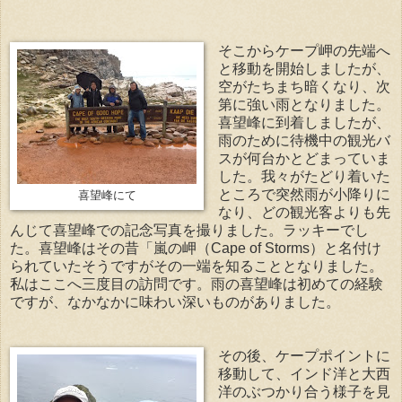
そこからケープ岬の先端へ
と移動を開始しましたが、
空がたちまち暗くなり、次
第に強い雨となりました。
喜望峰に到着しましたが、
雨のために待機中の観光バ
スが何台かとどまっていま
した。我々がたどり着いた
ところで突然雨が小降りに
喜望峰にて
なり、どの観光客よりも先
んじて喜望峰での記念写真を撮りました。ラッキーでし
た。喜望峰はその昔「嵐の岬（Cape of Storms）と名付け
られていたそうですがその一端を知ることとなりました。
私はここへ三度目の訪問です。雨の喜望峰は初めての経験
ですが、なかなかに味わい深いものがありました。
その後、ケープポイントに
移動して、インド洋と大西
洋のぶつかり合う様子を見