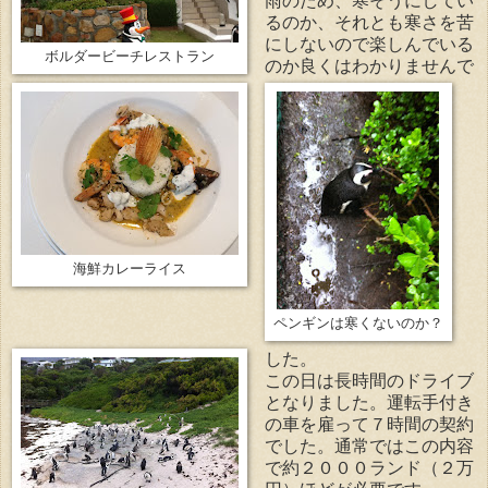
雨のため、寒そうにしてい
るのか、それとも寒さを苦
にしないので楽しんでいる
ボルダービーチレストラン
のか良くはわかりませんで
海鮮カレーライス
ペンギンは寒くないのか？
した。
この日は長時間のドライブ
となりました。運転手付き
の車を雇って７時間の契約
でした。通常ではこの内容
で約２０００ランド（２万