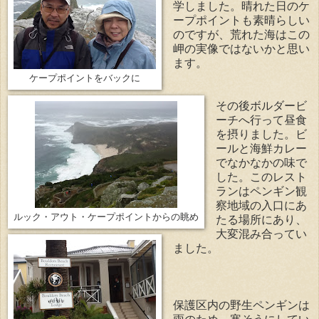
学しました。晴れた日のケ
ープポイントも素晴らしい
のですが、荒れた海はこの
岬の実像ではないかと思い
ます。
ケープポイントをバックに
その後ボルダービ
ーチへ行って昼食
を摂りました。ビ
ールと海鮮カレー
でなかなかの味で
した。このレスト
ランはペンギン観
察地域の入口にあ
ルック・アウト・ケープポイントからの眺め
たる場所にあり、
大変混み合ってい
ました。
保護区内の野生ペンギンは