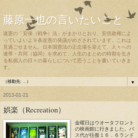
藤原一也の言いたいこと
違憲の「安保（戦争）法」がまかりとおり、安倍政権によ
っていよいよ９条改憲の発議がめざされています。これは
見過ごせません。日本国憲法の正念場を迎えて、人々への
連帯・共同（協同）を求めて、人生のまとめの時期を生き
る私個人の日々の暮らしについて思うことを書いていきま
す。
▼
2013-01-21
娯楽（Recreation）
金曜日はウオータフロント
の映画館に行きました。バ
ス代が往復１６．６ランド