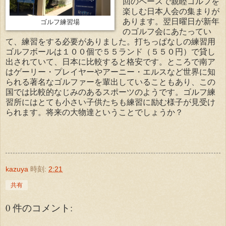
回のペースで親睦ゴルフを
楽しむ日本人会の集まりが
あります。翌日曜日が新年
ゴルフ練習場
のゴルフ会にあたってい
て、練習をする必要がありました。打ちっぱなしの練習用
ゴルフボールは１００個で５５ランド（５５０円）で貸し
出されていて、日本に比較すると格安です。ところで南ア
はゲーリー・プレイヤーやアーニー・エルスなど世界に知
られる著名なゴルファーを輩出していることもあり、この
国では比較的なじみのあるスポーツのようです。ゴルフ練
習所にはとても小さい子供たちも練習に励む様子が見受け
られます。将来の大物達ということでしょうか？
kazuya
時刻:
2:21
共有
0 件のコメント: