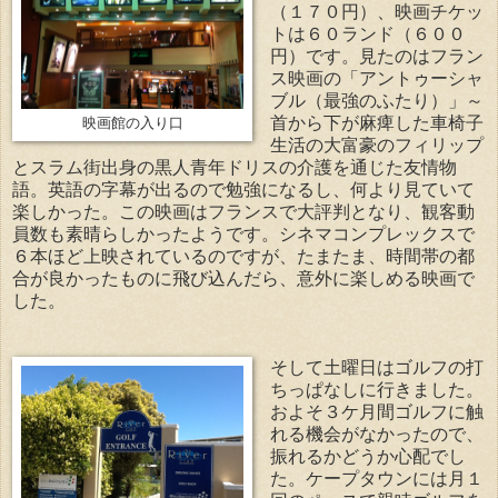
（１７０円）、映画チケッ
トは６０ランド（６００
円）です。見たのはフラン
ス映画の「アントゥーシャ
ブル（最強のふたり）」～
首から下が麻痺した車椅子
映画館の入り口
生活の大富豪のフィリップ
とスラム街出身の黒人青年ドリスの介護を通じた友情物
語。英語の字幕が出るので勉強になるし、何より見ていて
楽しかった。この映画はフランスで大評判となり、観客動
員数も素晴らしかったようです。シネマコンプレックスで
６本ほど上映されているのですが、たまたま、時間帯の都
合が良かったものに飛び込んだら、意外に楽しめる映画で
した。
そして土曜日はゴルフの打
ちっぱなしに行きました。
およそ３ケ月間ゴルフに触
れる機会がなかったので、
振れるかどうか心配でし
た。ケープタウンには月１