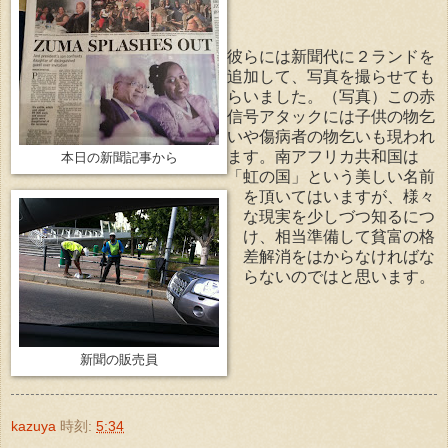
彼らには新聞代に２ランドを
追加して、写真を撮らせても
らいました。（写真）この赤
信号アタックには子供の物乞
いや傷病者の物乞いも現われ
ます。南アフリカ共和国は
本日の新聞記事から
「虹の国」という美しい名前
を頂いてはいますが、様々
な現実を少しづつ知るにつ
け、相当準備して貧富の格
差解消をはからなければな
らないのではと思います。
新聞の販売員
kazuya
時刻:
5:34