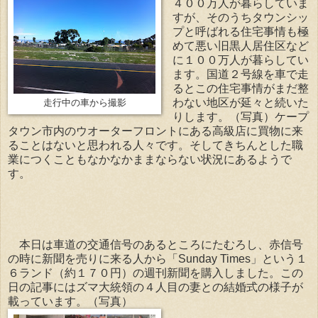
４００万人が暮らしていま
すが、そのうちタウンシッ
プと呼ばれる住宅事情も極
めて悪い旧黒人居住区など
に１００万人が暮らしてい
ます。国道２号線を車で走
るとこの住宅事情がまだ整
わない地区が延々と続いた
走行中の車から撮影
りします。（写真）ケープ
タウン市内のウオーターフロントにある高級店に買物に来
ることはないと思われる人々です。そしてきちんとした職
業につくこともなかなかままならない状況にあるようで
す。
本日は車道の交通信号のあるところにたむろし、赤信号
の時に新聞を売りに来る人から「Sunday Times」という１
６ランド（約１７０円）の週刊新聞を購入しました。この
日の記事にはズマ大統領の４人目の妻との結婚式の様子が
載っています。（写真）